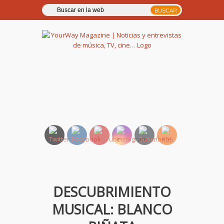
YourWay Magazine | Noticias
y entrevistas de música, TV,
cine…
DESCUBRIMIENTO
MUSICAL: BLANCO