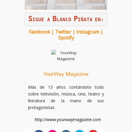
S
B
P
IGUE A
LANCO
IÑATA
EN:
Facebook
|
Twitter
|
Instagram
|
Spotify
YourWay Magazine
Más de 13 años contándote todo
sobre televisión, música, cine, teatro y
literatura de la mano de sus
protagonistas.
http://www.yourwaymagazine.com