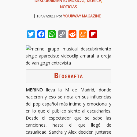
,
,
DESCUBRIMIENTO MUSICAL
MÚSICA
NOTICIAS
|
YOURWAY MAGAZINE
18/07/2021
Por
Twitter
Facebook
WhatsApp
Copy
Reddit
Meneame
Flipboard
Link
B
IOGRAFÍA
MERINO
lleva la M de Madrid, donde
nacieron y eso se nota en sus influencias
del pop español más íntimo y emocional y
en lo que el público siente al escucharles.
Desde el espectador que se sabe las
canciones, hasta el que llegó de
casualidad. Sandra y Alex deciden juntarse