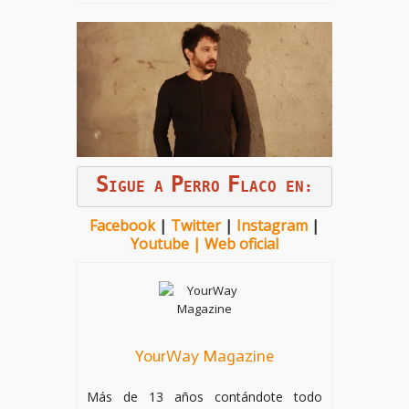
S
P
F
IGUE A
ERRO
LACO EN:
Facebook
|
Twitter
|
Instagram
|
Youtube
|
Web oficial
YourWay Magazine
Más de 13 años contándote todo