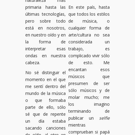
naturaleza más
primaria hasta las
En este país, hasta
últimas tecnologías,
que todos los estilos
pero sobre todo
de música, o
está en nosotros,
cualquier forma de
en nuestro oído y en
arte/cultura no sea
la forma de
considerada un
interpretar esas
trabajo, es
ondas en nuestra
complicado vivir sólo
cabeza.
de esto. Me
encantan esos
No sé distinguir el
músicos que
momento en el que
presumen de ser
me sentí dentro del
sólo músicos y de
mundo de la música
molar mucho; me
o que formaba
los imagino
parte de ello, sólo
terminando de
sé que de repente
publicar un
selfie
un día estaba
mientras
sacando canciones
comprueban si papá
de oído, al otro en