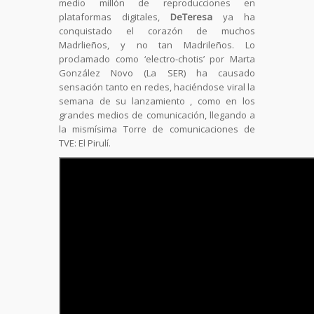
medio millón de reproducciones en
plataformas digitales,
DeTeresa
ya ha
conquistado el corazón de muchos
Madrlieños, y no tan Madrileños. Lo
proclamado como ‘electro-chotis’ por Marta
González Novo (La SER) ha causado
sensación tanto en redes, haciéndose viral la
semana de su lanzamiento , como en los
grandes medios de comunicación, llegando a
la mismísima Torre de comunicaciones de
TVE: El Pirulí.