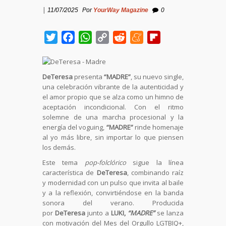
|
11/07/2025
Por
YourWay Magazine
0
Twitter
Facebook
WhatsApp
Copy
Reddit
Meneame
Flipboard
Link
DeTeresa
presenta
“MADRE”
, su nuevo single,
una celebración vibrante de la autenticidad y
el amor propio que se alza como un himno de
aceptación incondicional. Con el ritmo
solemne de una marcha procesional y la
energía del voguing,
“MADRE”
rinde homenaje
al yo más libre, sin importar lo que piensen
los demás.
Este tema
pop-folclórico
sigue la línea
característica de
DeTeresa
, combinando raíz
y modernidad con un pulso que invita al baile
y a la reflexión, convirtiéndose en la banda
sonora del verano. Producida
por
DeTeresa
junto a
LUKI,
“MADRE”
se lanza
con motivación del Mes del Orgullo LGTBIQ+,