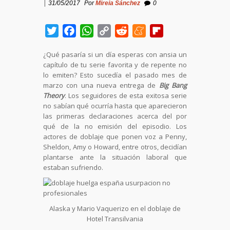
|
31/05/2017
Por
Mireia Sánchez
0
Twitter
Facebook
WhatsApp
Copy
Reddit
Meneame
Flipboard
Link
¿Qué pasaría si un día esperas con ansia un
capítulo de tu serie favorita y de repente no
lo emiten? Esto sucedía el pasado mes de
marzo con una nueva entrega de
Big Bang
Theory
. Los seguidores de esta exitosa serie
no sabían qué ocurría hasta que aparecieron
las primeras declaraciones acerca del por
qué de la no emisión del episodio. Los
actores de doblaje que ponen voz a Penny,
Sheldon, Amy o Howard, entre otros, decidían
plantarse ante la situación laboral que
estaban sufriendo.
Alaska y Mario Vaquerizo en el doblaje de
Hotel Transilvania