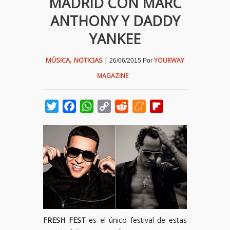
MADRID CON MARC
ANTHONY Y DADDY
YANKEE
,
MÚSICA
NOTICIAS
|
YOURWAY
26/06/2015
Por
MAGAZINE
Twitter
Facebook
WhatsApp
Copy
Reddit
Meneame
Flipboard
Link
FRESH FEST
es el único festival de estas