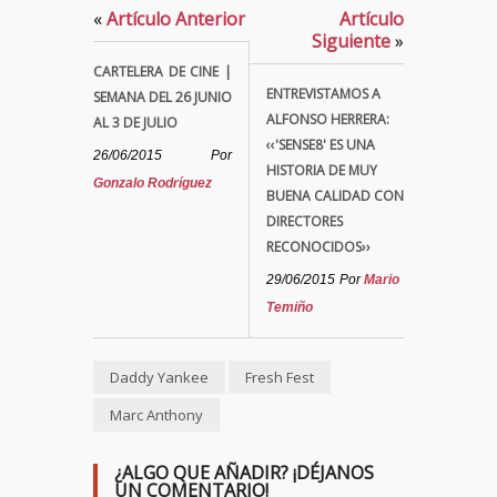
«
Artículo Anterior
Artículo
Siguiente
»
CARTELERA DE CINE |
ENTREVISTAMOS A
SEMANA DEL 26 JUNIO
ALFONSO HERRERA:
AL 3 DE JULIO
‹‹'SENSE8' ES UNA
26/06/2015
Por
HISTORIA DE MUY
Gonzalo Rodríguez
BUENA CALIDAD CON
DIRECTORES
RECONOCIDOS››
29/06/2015
Por
Mario
Temiño
Daddy Yankee
Fresh Fest
Marc Anthony
¿ALGO QUE AÑADIR? ¡DÉJANOS
UN COMENTARIO!