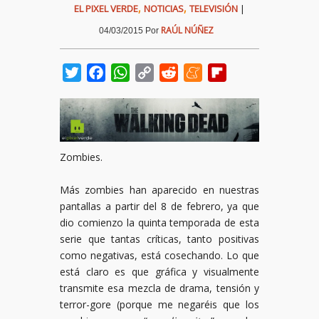
,
,
EL PIXEL VERDE
NOTICIAS
TELEVISIÓN
|
RAÚL NÚÑEZ
04/03/2015
Por
Twitter
Facebook
WhatsApp
Copy
Reddit
Meneame
Flipboard
Link
Zombies.
Más zombies han aparecido en nuestras
pantallas a partir del 8 de febrero, ya que
dio comienzo la quinta temporada de esta
serie que tantas críticas, tanto positivas
como negativas, está cosechando. Lo que
está claro es que gráfica y visualmente
transmite esa mezcla de drama, tensión y
terror-gore (porque me negaréis que los