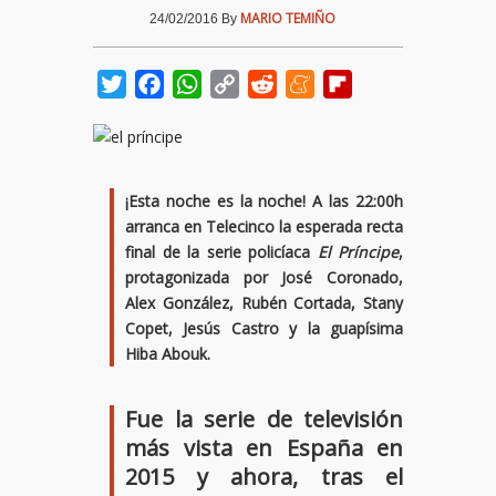
MARIO TEMIÑO
24/02/2016
By
Twitter
Facebook
WhatsApp
Copy
Reddit
Meneame
Flipboard
Link
¡Esta noche es la noche! A las 22:00h
arranca en Telecinco la esperada recta
final de la serie policíaca
El Príncipe
,
protagonizada por José Coronado,
Alex González, Rubén Cortada, Stany
Copet, Jesús Castro y la guapísima
Hiba Abouk.
Fue la serie de televisión
más vista en España en
2015 y ahora, tras el