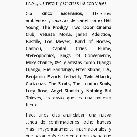
FNAC, Carrefour y Oficinas Halcón Viajes.
Con
cinco escenarios
, diferentes
ambientes y cabezas de cartel como
Neil
Young, The Prodigy, Two Door Cinema
Club, Vetusta Morla, Jane’s Addiction,
Bastille, Lori Meyers, Band of Horses,
Caribou, Capital Cities, Flume,
Stereophonics, Kings Of Convenience,
Milky Chance, 091 y artistas como Django
Django, Fuel Fandango, Enter Shikari, L.A.,
Benjamin Francis Leftwich, Twin Atlantic,
Corizonas, The Struts, The London Souls,
Lucy Rose, Angel Stanich y Nothing But
Thieves
, es obvio que es una apuesta
fuerte.
Hace unos días anunciaban una nueva
tanda de confirmaciones, ocho bandas
más, mayoritariamente internacionales y
que pasan más raramente por España que