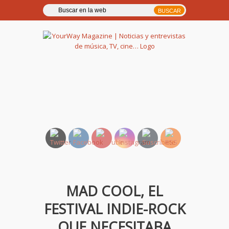
YourWay Magazine | Noticias
y entrevistas de música, TV,
cine…
MAD COOL, EL
FESTIVAL INDIE-ROCK
QUE NECESITABA