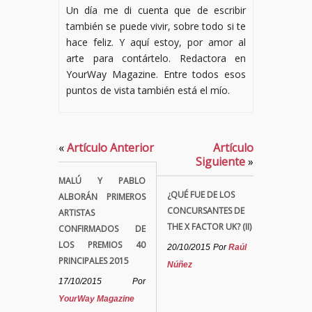
Un día me di cuenta que de escribir
también se puede vivir, sobre todo si te
hace feliz. Y aquí estoy, por amor al
arte para contártelo. Redactora en
YourWay Magazine. Entre todos esos
puntos de vista también está el mío.
«
Artículo Anterior
Artículo
Siguiente
»
MALÚ Y PABLO
¿QUÉ FUE DE LOS
ALBORÁN PRIMEROS
CONCURSANTES DE
ARTISTAS
THE X FACTOR UK? (II)
CONFIRMADOS DE
LOS PREMIOS 40
20/10/2015
Por
Raúl
PRINCIPALES 2015
Núñez
17/10/2015
Por
YourWay Magazine