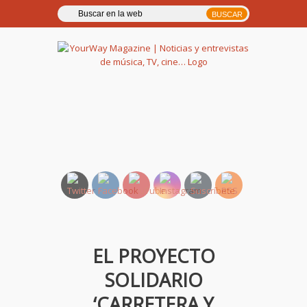
YourWay Magazine | Noticias
y entrevistas de música, TV,
cine…
EL PROYECTO
SOLIDARIO
‘CARRETERA Y