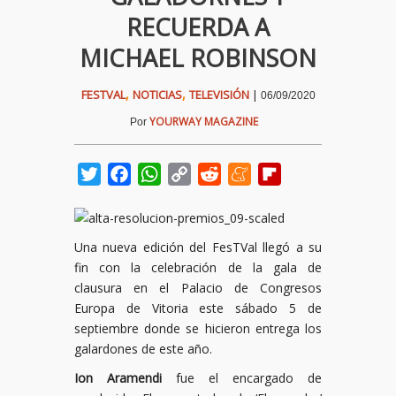
RECUERDA A
MICHAEL ROBINSON
,
,
FESTVAL
NOTICIAS
TELEVISIÓN
|
06/09/2020
YOURWAY MAGAZINE
Por
Twitter
Facebook
WhatsApp
Copy
Reddit
Meneame
Flipboard
Link
Una nueva edición del FesTVal llegó a su
fin con la celebración de la gala de
clausura en el Palacio de Congresos
Europa de Vitoria este sábado 5 de
septiembre donde se hicieron entrega los
galardones de este año.
Ion Aramendi
fue el encargado de