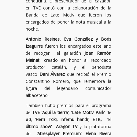
conducirla. El presentador de ‘El cazador’
en TVE contó con la colaboración de la
Banda de Late Motiv que fueron los
encargados de poner la nota musical a la
noche.
Antonio Resines, Eva González y Boris
Izaguirre
fueron los encargados este año
de recoger el galardón
Joan Ramón
Mainat
, creado en honor al recordado
productor catalán, y el periodista
vasco
Dani Álvarez
que recibió el Premio
Constantino Romero, que rememora la
figura del legendario comunicador
albaceteño.
También hubo premios para el programa
de
TVE ‘Aquí la tierra’
,
‘Late Motiv Park’
de
#0
,
‘Herri Txiki, infernu handi’, ETB, ‘El
último show’ Aragón TV
y la plataforma
de
‘Atresplayer Premium’. Elena Rivera