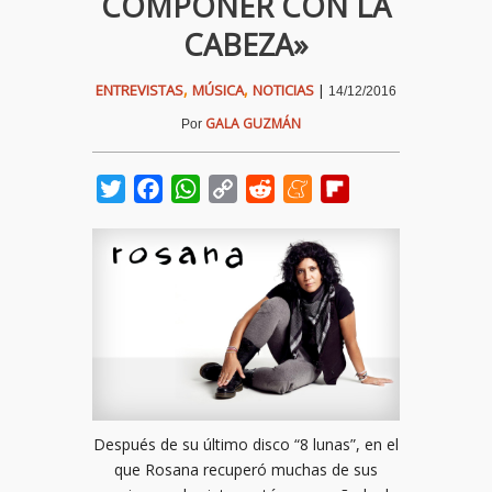
COMPONER CON LA
CABEZA»
,
,
ENTREVISTAS
MÚSICA
NOTICIAS
|
14/12/2016
GALA GUZMÁN
Por
Twitter
Facebook
WhatsApp
Copy
Reddit
Meneame
Flipboard
Link
Después de su último disco “8 lunas”, en el
que Rosana recuperó muchas de sus