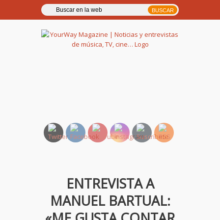
YourWay Magazine | Noticias
y entrevistas de música, TV,
cine…
ENTREVISTA A
MANUEL BARTUAL:
«ME GUSTA CONTAR