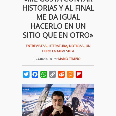
HISTORIAS Y AL FINAL
ME DA IGUAL
HACERLO EN UN
SITIO QUE EN OTRO»
,
,
,
ENTREVISTAS
LITERATURA
NOTICIAS
UN
LIBRO EN MI MESILLA
|
MARIO TEMIÑO
24/04/2018
Por
Twitter
Facebook
WhatsApp
Copy
Reddit
Meneame
Flipboard
Link