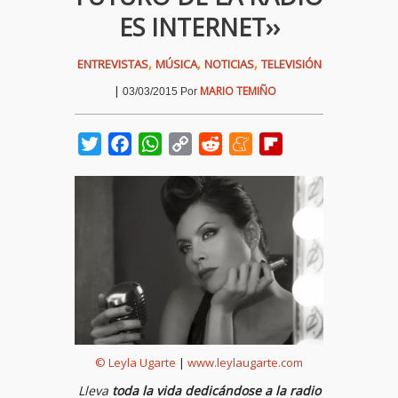
ES INTERNET››
,
,
,
ENTREVISTAS
MÚSICA
NOTICIAS
TELEVISIÓN
|
MARIO TEMIÑO
03/03/2015
Por
Twitter
Facebook
WhatsApp
Copy
Reddit
Meneame
Flipboard
Link
© Leyla Ugarte
|
www.leylaugarte.com
Lleva
toda la vida dedicándose a la radio