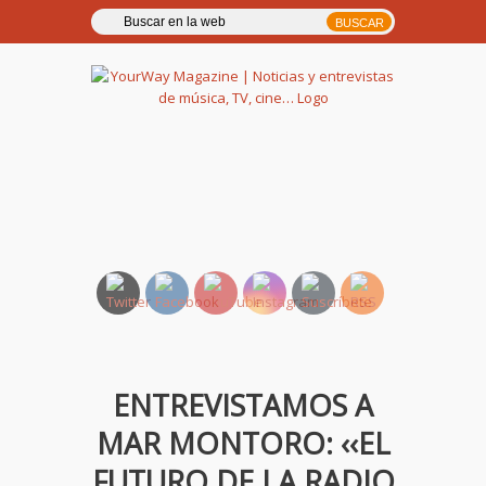
YourWay Magazine | Noticias
y entrevistas de música, TV,
cine…
ENTREVISTAMOS A
MAR MONTORO: ‹‹EL
FUTURO DE LA RADIO