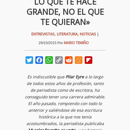
LO QUE TE HACE
GRANDE, NO EL QUE
TE QUIERAN»
,
,
ENTREVISTAS
LITERATURA
NOTICIAS
|
MARIO TEMIÑO
29/10/2015
Por
Twitter
Facebook
WhatsApp
Copy
Reddit
Meneame
Flipboard
Link
Es indiscutible que
Pilar Eyre
a lo largo
de todos estos años de profesión, tanto
de periodista como de escritora, ha
conseguido tener una carrera admirable.
El año pasado, rompiendo con todo lo
anterior y saliéndose de esa escritura
histórica a la que nos tenía
acostumbrados, la periodista publicaba