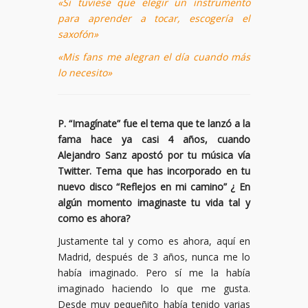
«Si tuviese que elegir un instrumento
para aprender a tocar, escogería el
saxofón»
«Mis fans me alegran el día cuando más
lo necesito»
P.
“
Imag
í
nate
”
fue el tema que te lanz
ó
a la
fama hace ya casi 4 a
ñ
os, cuando
Alejandro Sanz apost
ó
por tu m
ú
sica v
í
a
Twitter. Tema que has incorporado en tu
nuevo disco
“
Reflejos en mi camino
” ¿
En
alg
ú
n momento imaginaste tu vida tal y
como es ahora?
Justamente tal y como es ahora, aquí en
Madrid, después de 3 años, nunca me lo
había imaginado. Pero sí me la había
imaginado haciendo lo que me gusta.
Desde muy pequeñito había tenido varias