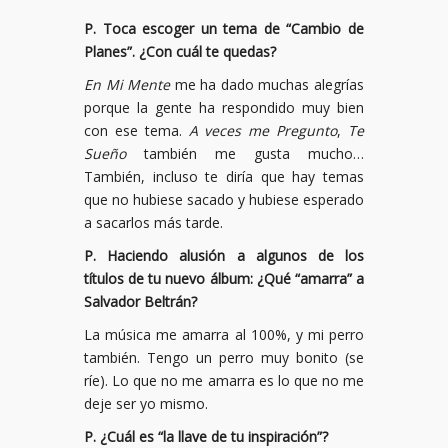
P.
Toca escoger un tema de
“
Cambio de
Planes
”
.
¿
Con cu
á
l te quedas?
En Mi Mente
me ha dado muchas alegrías
porque la gente ha respondido muy bien
con ese tema.
A veces me Pregunto
,
Te
Sue
ñ
o
también me gusta mucho…
También, incluso te diría que hay temas
que no hubiese sacado y hubiese esperado
a sacarlos más tarde.
P. Haciendo alusi
ó
n a algunos de los
t
í
tulos de tu nuevo
á
lbum:
¿
Qu
é “
amarra
”
a
Salvador Beltr
á
n?
La música me amarra al 100%, y mi perro
también. Tengo un perro muy bonito (se
ríe). Lo que no me amarra es lo que no me
deje ser yo mismo.
P. ¿Cuál es “la llave de tu inspiración”?