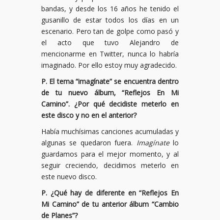
bandas, y desde los 16 años he tenido el
gusanillo de estar todos los días en un
escenario. Pero tan de golpe como pasó y
el acto que tuvo Alejandro de
mencionarme en Twitter, nunca lo habría
imaginado. Por ello estoy muy agradecido.
P.
El tema
“
imag
í
nate
”
se encuentra dentro
de tu nuevo
á
lbum,
“
Reflejos En Mi
Camino
”
.
¿
Por qu
é
decidiste meterlo en
este disco y no en el anterior?
Había muchísimas canciones acumuladas y
algunas se quedaron fuera.
Imag
í
nate
lo
guardamos para el mejor momento, y al
seguir creciendo, decidimos meterlo en
este nuevo disco.
P. ¿Qué hay de diferente en “Reflejos En
Mi Camino” de tu anterior álbum “Cambio
de Planes”?