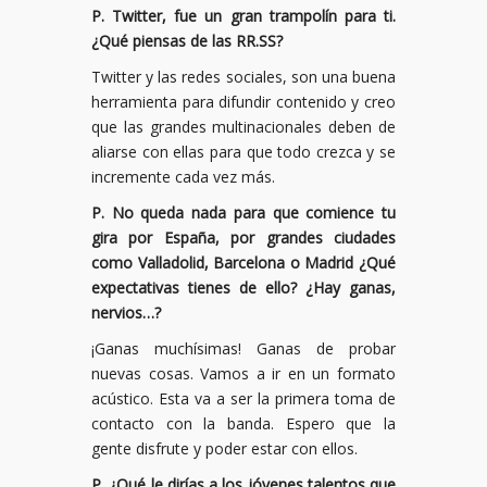
P.
Twitter, fue un gran trampol
í
n para ti.
¿
Qu
é
piensas de las RR.SS?
Twitter y las redes sociales, son una buena
herramienta para difundir contenido y creo
que las grandes multinacionales deben de
aliarse con ellas para que todo crezca y se
incremente cada vez más.
P. No queda nada para que comience tu
gira por España, por grandes ciudades
como Valladolid, Barcelona o Madrid ¿Qué
expectativas tienes de ello? ¿Hay ganas,
nervios…?
¡Ganas muchísimas! Ganas de probar
nuevas cosas. Vamos a ir en un formato
acústico. Esta va a ser la primera toma de
contacto con la banda. Espero que la
gente disfrute y poder estar con ellos.
P.
¿
Qu
é
le dir
í
as a los j
ó
venes talentos que