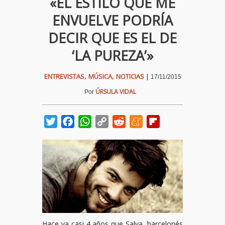
«EL ESTILO QUE ME
ENVUELVE PODRÍA
DECIR QUE ES EL DE
‘LA PUREZA’»
,
,
ENTREVISTAS
MÚSICA
NOTICIAS
|
17/11/2015
ÚRSULA VIDAL
Por
Twitter
Facebook
WhatsApp
Copy
Reddit
Meneame
Flipboard
Link
Hace ya casi 4 años que Salva, barcelonés