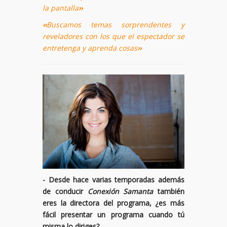
la pantalla
››
‹‹
Buscamos temas sorprendentes y
reveladores con los que el espectador se
entretenga y aprenda cosas
››
- Desde hace varias temporadas además
de conducir
Conexión Samanta
también
eres la directora del programa, ¿es más
fácil presentar un programa cuando tú
misma lo diriges?