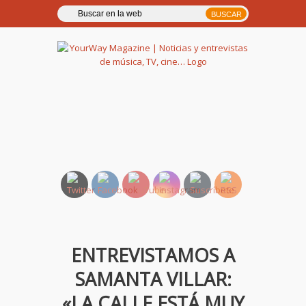
YourWay Magazine | Noticias
y entrevistas de música, TV,
cine…
ENTREVISTAMOS A
SAMANTA VILLAR:
«LA CALLE ESTÁ MUY