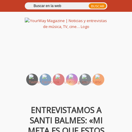
YourWay Magazine | Noticias
y entrevistas de música, TV,
cine…
ENTREVISTAMOS A
SANTI BALMES: «MI
META ES QUE ESTOS