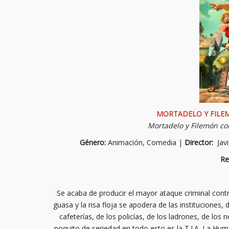
MORTADELO Y FILE
Mortadelo y Filemón co
Género:
Animación, Comedia |
Director:
Jav
Re
Se acaba de producir el mayor ataque criminal contra
guasa y la risa floja se apodera de las instituciones, d
cafeterías, de los policías, de los ladrones, de los
poquito de seriedad en todo esto es la T.I.A. La Hu