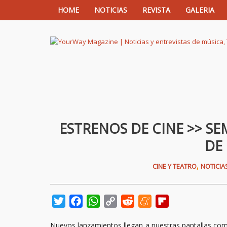
HOME
NOTICIAS
REVISTA
GALERIA
YourWay Magazine | Noticias y entrev
ESTRENOS DE CINE >> SE
DE
,
CINE Y TEATRO
NOTICIA
Twitter
Facebook
WhatsApp
Copy
Reddit
Meneame
Flipboard
Link
Nuevos lanzamientos llegan a nuestras pantallas como