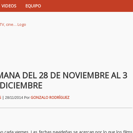
VIDEOS
EQUIPO
istas de música, TV, cine…
MANA DEL 28 DE NOVIEMBRE AL 3
 DICIEMBRE
S
|
GONZALO RODRÍGUEZ
28/11/2014
Por
 cada viernes. Las fechas navideñas se acercan por lo que los films