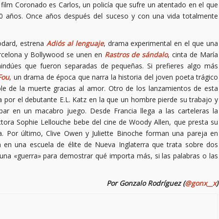
film Coronado es Carlos, un policía que sufre un atentado en el que
10 años. Once años después del suceso y con una vida totalmente
odard, estrena
Adiós al lenguaje
, drama experimental en el que una
rcelona y Bollywood se unen en
Rastros de sándalo
, cinta de María
hindúes que fueron separadas de pequeñas. Si prefieres algo más
Fou
, un drama de época que narra la historia del joven poeta trágico
table de la muerte gracias al amor. Otro de los lanzamientos de esta
a por el debutante E.L. Katz en la que un hombre pierde su trabajo y
par en un macabro juego. Desde Francia llega a las carteleras la
ctora Sophie Lellouche bebe del cine de Woody Allen, que presta su
ra. Por último, Clive Owen y Juliette Binoche forman una pareja en
en una escuela de élite de Nueva Inglaterra que trata sobre dos
 una «guerra» para demostrar qué importa más, si las palabras o las
Por Gonzalo Rodríguez (
@gonx__x
)