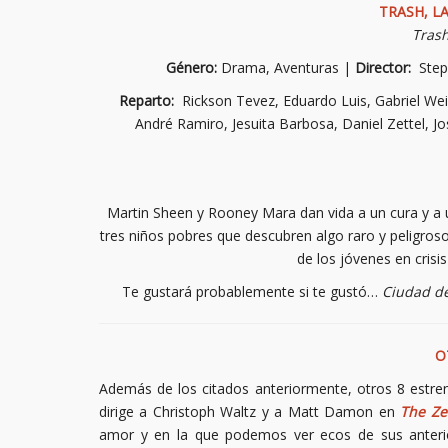
TRASH, L
Tras
Género:
Drama, Aventuras |
Director:
Step
Reparto:
Rickson Tevez, Eduardo Luis, Gabriel We
André Ramiro, Jesuita Barbosa, Daniel Zettel, J
Martin Sheen y Rooney Mara dan vida a un cura y a 
tres niños pobres que descubren algo raro y peligroso
de los jóvenes en crisi
Te gustará probablemente si te gustó…
Ciudad de
O
Además de los citados anteriormente, otros 8 estren
dirige a Christoph Waltz y a Matt Damon en
The Ze
amor y en la que podemos ver ecos de sus anter