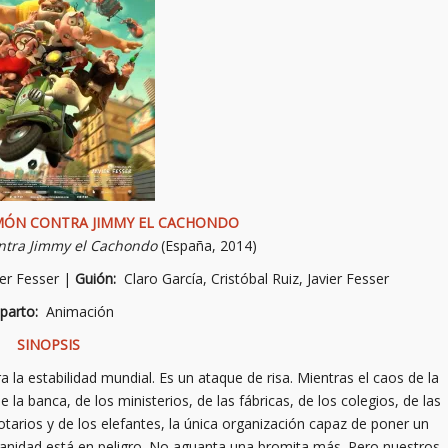
MÓN CONTRA JIMMY EL CACHONDO
ntra Jimmy el Cachondo
(España, 2014)
ier Fesser |
Guión:
Claro García, Cristóbal Ruiz, Javier Fesser
parto:
Animación
SINOPSIS
 la estabilidad mundial. Es un ataque de risa. Mientras el caos de la
e la banca, de los ministerios, de las fábricas, de los colegios, de las
 notarios y de los elefantes, la única organización capaz de poner un
manidad está en peligro. No aguanta una bromita más. Pero nuestros