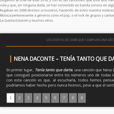
vida y que, sin ninguna duda, se han convertido en banda sonora en alg
llegaban en 2008 directos a nosotros, haciendo de estos nuestra motivaci
Música perteneciente a géneros como el pop, o el rock de grupos y cantan
La Quinta Estación y muchos otros.
LOS ÉXITOS DE 2008 QUE CUMPLEN UNA DÉ
NENA DACONTE – TENÍA TANTO QUE D
En primer lugar,
Tenía tanto que darte
, una canción que Nena D
que consiguió posicionarse entre los números uno de todas l
con esta canción es que, al escucharla, todos hemos pens
podríamos haber hecho pero nunca hicimos, pese a que el sentido
1
2
3
4
5
6
7
8
9