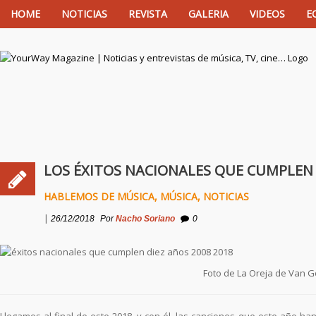
HOME
NOTICIAS
REVISTA
GALERIA
VIDEOS
E
YourWay Magazine | Noticias y entrevistas de m
LOS ÉXITOS NACIONALES QUE CUMPLEN 
HABLEMOS DE MÚSICA
,
MÚSICA
,
NOTICIAS
|
26/12/2018
Por
Nacho Soriano
0
Foto de La Oreja de Van 
Llegamos al final de este 2018, y con él, las canciones que este año 