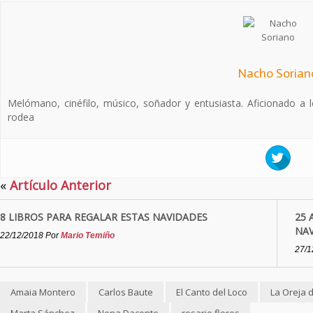
Nacho Sorian
Melómano, cinéfilo, músico, soñador y entusiasta. Aficionado a 
rodea
«
Artículo Anterior
8 LIBROS PARA REGALAR ESTAS NAVIDADES
25 
NA
22/12/2018
Por
Mario Temiño
27/1
Amaia Montero
Carlos Baute
El Canto del Loco
La Oreja 
Marta Sánchez
Nena Daconte
rosario flores