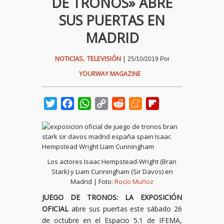
DE TRONOS» ABRE
SUS PUERTAS EN
MADRID
,
NOTICIAS
TELEVISIÓN
|
25/10/2019
Por
YOURWAY MAGAZINE
Twitter
Facebook
WhatsApp
Copy
Reddit
Meneame
Flipboard
Link
Los actores Isaac Hempstead-Wright (Bran
Stark) y Liam Cunningham (Sir Davos) en
Madrid | Foto:
Rocío Muñoz
JUEGO DE TRONOS: LA EXPOSICIÓN
OFICIAL
abre sus puertas este sábado 26
de octubre en el Espacio 5.1 de IFEMA,