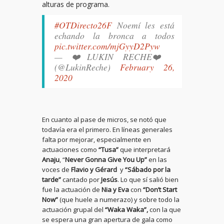
alturas de programa.
#OTDirecto26F
Noemí les está
echando la bronca a todos
pic.twitter.com/mjGyyD2Pyw
— ❤️LUKIN RECHE❤️
(@LukinReche)
February 26,
2020
En cuanto al pase de micros, se notó que
todavía era el primero. En líneas generales
falta por mejorar, especialmente en
actuaciones como
“Tusa”
que interpretará
Anaju
, “
Never Gonna Give You Up”
en las
voces de
Flavio y Gérard
y
“Sábado por la
tarde”
cantado por
Jesús
. Lo que sí salió bien
fue la actuación de
Nia y Eva
con
“Don’t Start
Now”
(que huele a numerazo) y sobre todo la
actuación grupal del
“Waka Waka”,
con la que
se espera una gran apertura de gala como