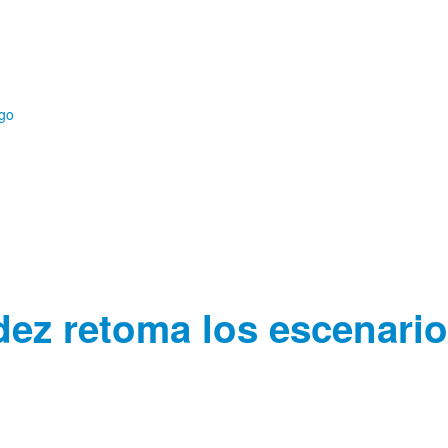
a, TV, cine…
ez retoma los escenario