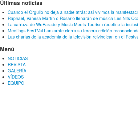
Últimas noticias
Cuando el Orgullo no deja a nadie atrás: así vivimos la manifestac
Raphael, Vanesa Martín o Rosario llenarán de música Les Nits Oc
La carroza de WeParade y Music Meets Tourism redefine la inclusi
Meetings FesTVal Lanzarote cierra su tercera edición reconociendo
Las charlas de la academia de la televisión reivindican en el Festv
Menú
NOTICIAS
REVISTA
GALERÍA
VÍDEOS
EQUIPO
CONTACTA CON NOSOTROS