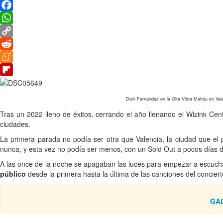
Twitter
Facebook
WhatsApp
Copy
Link
Reddit
Meneame
Flipboard
Dani Fernández en la Gira Vibra Mahou en Vale
Tras un 2022 lleno de éxitos, cerrando el año llenando el Wizink Cent
ciudades.
La primera parada no podía ser otra que Valencia, la ciudad que el p
nunca, y esta vez no podía ser menos, con un Sold Out a pocos días de 
A las once de la noche se apagaban las luces para empezar a escucha
público
desde la primera hasta la última de las canciones del conciert
GAL