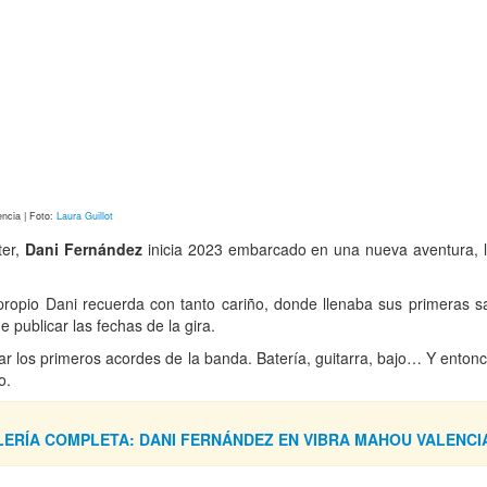
ncia | Foto:
Laura Guillot
er,
Dani Fernández
inicia 2023 embarcado en una nueva aventura, la
ropio Dani recuerda con tanto cariño, donde llenaba sus primeras sal
publicar las fechas de la gira.
r los primeros acordes de la banda. Batería, guitarra, bajo… Y ento
o.
ERÍA COMPLETA: DANI FERNÁNDEZ EN VIBRA MAHOU VALENCI