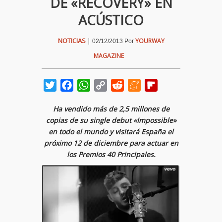
DE «RECOVERY» EN
ACÚSTICO
NOTICIAS
|
YOURWAY
02/12/2013
Por
MAGAZINE
Twitter
Facebook
WhatsApp
Copy
Reddit
Meneame
Flipboard
Link
Ha vendido más de 2,5 millones de
copias de su single debut «Impossible»
en todo el mundo y v
isitará España el
próximo 12 de diciembre para actuar en
los Premios 40 Principales.