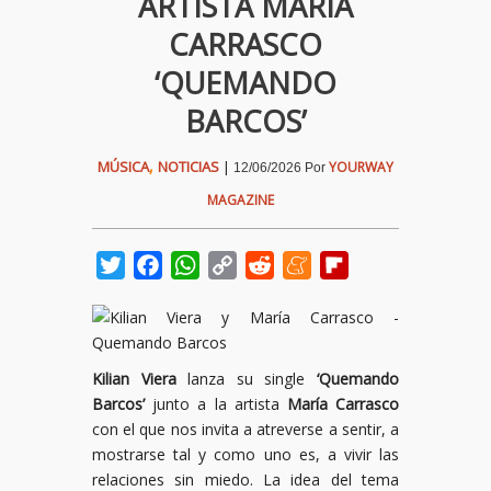
ARTISTA MARIA
CARRASCO
‘QUEMANDO
BARCOS’
,
MÚSICA
NOTICIAS
|
YOURWAY
12/06/2026
Por
MAGAZINE
Twitter
Facebook
WhatsApp
Copy
Reddit
Meneame
Flipboard
Link
Kilian Viera
lanza su single
‘Quemando
Barcos’
junto a la artista
María Carrasco
con el que nos invita a atreverse a sentir, a
mostrarse tal y como uno es, a vivir las
relaciones sin miedo. La idea del tema