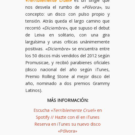
«Terriblemente cruel»
es un single que
nos desvela el rumbo de
«Pólvora»
, su
concepto: un disco con pulso propio y
tensión. Atrás queda el largo camino que
recorrió
«Diciembre»
, que supuso el debut
de Leiva en solitario, con una gira
larguísima y unas críticas unánimemente
positivas.
«Diciembre»
se encuentra entre
los 50 discos más vendidos del 2012 según
Promusicae, y recibió parabienes oficiales
(disco nacional del año según iTunes,
Premio Rolling Stone al mejor disco del
año, nominado a dos premios Grammy
Latinos).
MÁS INFORMACIÓN:
Escucha
«Terriblemente Cruel»
en
Spotify
//
Hazte con él en iTunes
Reserva en iTunes su nuevo disco
«Pólvora»