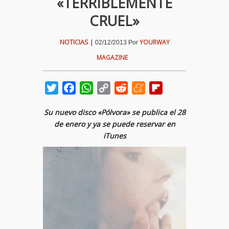
«TERRIBLEMENTE
CRUEL»
NOTICIAS
|
YOURWAY
02/12/2013
Por
MAGAZINE
Twitter
Facebook
WhatsApp
Copy
Reddit
Meneame
Flipboard
Link
Su nuevo disco «Pólvora» se publica el 28
de enero y ya se puede reservar en
iTunes