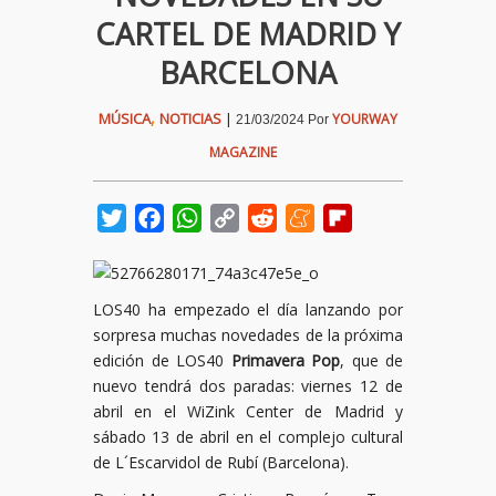
CARTEL DE MADRID Y
BARCELONA
,
MÚSICA
NOTICIAS
|
YOURWAY
21/03/2024
Por
MAGAZINE
Twitter
Facebook
WhatsApp
Copy
Reddit
Meneame
Flipboard
Link
LOS40 ha empezado el día lanzando por
sorpresa muchas novedades de la próxima
edición de LOS40
Primavera Pop
, que de
nuevo tendrá dos paradas: viernes 12 de
abril en el WiZink Center de Madrid y
sábado 13 de abril en el complejo cultural
de L´Escarvidol de Rubí (Barcelona).