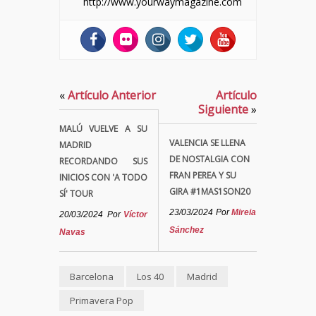
http://www.yourwaymagazine.com
«
Artículo Anterior
Artículo
Siguiente
»
MALÚ VUELVE A SU
VALENCIA SE LLENA
MADRID
DE NOSTALGIA CON
RECORDANDO SUS
FRAN PEREA Y SU
INICIOS CON 'A TODO
GIRA #1MAS1SON20
SÍ' TOUR
23/03/2024
Por
Mireia
20/03/2024
Por
Víctor
Sánchez
Navas
Barcelona
Los 40
Madrid
Primavera Pop