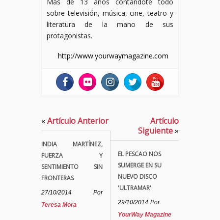
Más de 13 años contándote todo
sobre televisión, música, cine, teatro y
literatura de la mano de sus
protagonistas.
http://www.yourwaymagazine.com
«
Artículo Anterior
Artículo
Siguiente
»
INDIA MARTÍNEZ,
EL PESCAO NOS
FUERZA Y
SUMERGE EN SU
SENTIMIENTO SIN
NUEVO DISCO
FRONTERAS
'ULTRAMAR'
27/10/2014
Por
29/10/2014
Por
Teresa Mora
YourWay Magazine