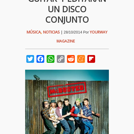
UN DISCO
CONJUNTO
,
MÚSICA
NOTICIAS
|
YOURWAY
28/10/2014
Por
MAGAZINE
Twitter
Facebook
WhatsApp
Copy
Reddit
Meneame
Flipboard
Link