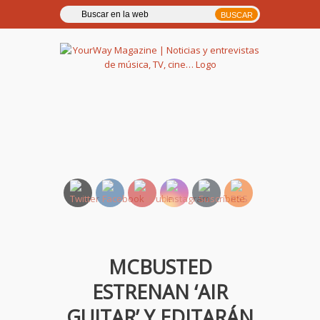
YourWay Magazine | Noticias
y entrevistas de música, TV,
cine…
MCBUSTED
ESTRENAN ‘AIR
GUITAR’ Y EDITARÁN