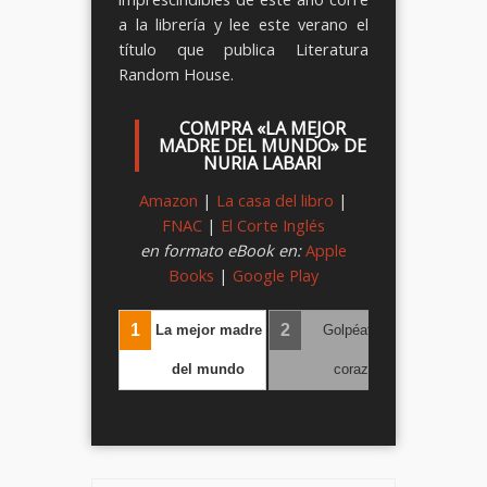
a la librería y lee este verano el
título que publica Literatura
Random House.
COMPRA «LA MEJOR
MADRE DEL MUNDO» DE
NURIA LABARI
Amazon
|
La casa del libro
|
FNAC
|
El Corte Inglés
en formato eBook en:
Apple
Books
|
Google Play
1
2
3
La mejor madre
Golpéate el
‹
›
del mundo
corazón