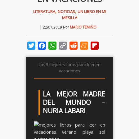
,
,
LITERATURA
NOTICIAS
UN LIBRO EN MI
MESILLA
|
MARIO TEMIÑO
22/07/2019
Por
Twitter
Facebook
WhatsApp
Copy
Reddit
Meneame
Flipboard
Link
Los 5 mejores libros para leer en
vacaciones
LA MEJOR MADRE
DEL MUNDO –
NURIA LABARI