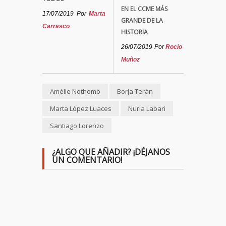
EN EL CCME MÁS
17/07/2019
Por
Marta
GRANDE DE LA
Carrasco
HISTORIA
26/07/2019
Por
Rocío
Muñoz
Amélie Nothomb
Borja Terán
Marta López Luaces
Nuria Labari
Santiago Lorenzo
¿ALGO QUE AÑADIR? ¡DÉJANOS
UN COMENTARIO!