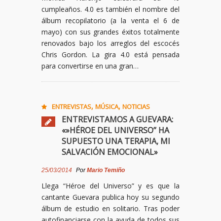
cumpleaños. 4.0 es también el nombre del
álbum recopilatorio (a la venta el 6 de
mayo) con sus grandes éxitos totalmente
renovados bajo los arreglos del escocés
Chris Gordon. La gira 4.0 está pensada
para convertirse en una gran…
,
,
ENTREVISTAS
MÚSICA
NOTICIAS
ENTREVISTAMOS A GUEVARA:
«»HÉROE DEL UNIVERSO” HA
SUPUESTO UNA TERAPIA, MI
SALVACIÓN EMOCIONAL»
25/03/2014
Por
Mario Temiño
Llega “Héroe del Universo” y es que la
cantante Guevara publica hoy su segundo
álbum de estudio en solitario. Tras poder
autofinanciarse con la ayuda de todos sus