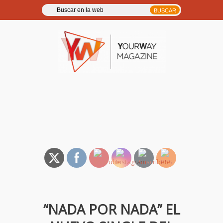
YourWay Magazine | Noticias
y entrevistas de música, TV,
cine…
“NADA POR NADA” EL