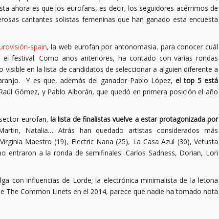
a ahora es que los eurofans, es decir, los seguidores acérrimos de
merosas cantantes solistas femeninas que han ganado esta encuesta
urovisión-spain
, la web eurofan por antonomasia, para conocer cuál
el festival. Como años anteriores, ha contado con varias rondas
 visible en la lista de candidatos de seleccionar a alguien diferente a
Naranjo. Y es que, además del ganador Pablo López,
el top 5 está
 Raúl Gómez, y Pablo Alborán, que quedó en primera posición el año
 sector eurofan,
la lista de finalistas vuelve a estar protagonizada por
artin, Natalia… Atrás han quedado artistas considerados más
irginia Maestro (19), Electric Nana (25), La Casa Azul (30), Vetusta
o entraron a la ronda de semifinales: Carlos Sadness, Dorian, Lori
a con influencias de Lorde; la electrónica minimalista de la letona
 de The Common Linets en el 2014, parece que nadie ha tomado nota