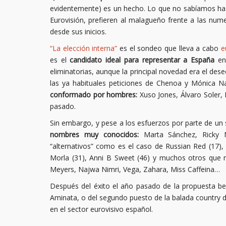
evidentemente) es un hecho. Lo que no sabíamos hast
Eurovisión, prefieren al malagueño frente a las nu
desde sus inicios.
“La elección interna”
es el sondeo que lleva a cabo
e
es el
candidato ideal para representar a España
en 
eliminatorias, aunque la principal novedad era el deseo
las ya habituales peticiones de Chenoa y Mónica 
conformado por hombres:
Xuso Jones, Álvaro Soler,
pasado.
Sin embargo, y pese a los esfuerzos por parte de un
nombres muy conocidos:
Marta Sánchez, Ricky M
“alternativos” como es el caso de Russian Red (17), V
Morla (31), Anni B Sweet (46) y muchos otros que n
Meyers, Najwa Nimri, Vega, Zahara, Miss Caffeina…
Después del éxito el año pasado de la propuesta belg
Aminata, o del segundo puesto de la balada country
en el sector eurovisivo español.