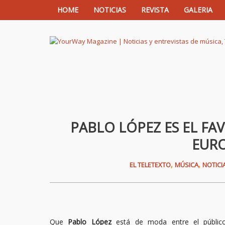
HOME
NOTICIAS
REVISTA
GALERIA
YourWay Magazine | Noticias y entrev
PABLO LÓPEZ ES EL FA
EURO
,
,
EL TELETEXTO
MÚSICA
NOTICI
Que
Pablo López
está de moda entre el públic