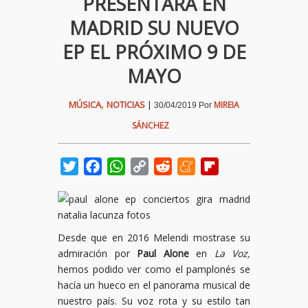
PRESENTARÁ EN
MADRID SU NUEVO
EP EL PRÓXIMO 9 DE
MAYO
,
MÚSICA
NOTICIAS
|
MIREIA
30/04/2019
Por
SÁNCHEZ
Twitter
Facebook
WhatsApp
Copy
Reddit
Meneame
Flipboard
Link
Desde que en 2016 Melendi mostrase su
admiración por
Paul Alone
en
La Voz,
hemos podido ver como el pamplonés se
hacía un hueco en el panorama musical de
nuestro país. Su voz rota y su estilo tan