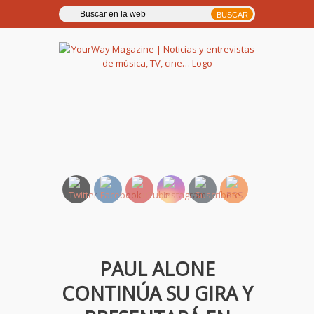
YourWay Magazine | Noticias
y entrevistas de música, TV,
cine…
PAUL ALONE
CONTINÚA SU GIRA Y