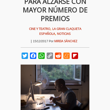
PARA ALZARSE CON
MAYOR NÚMERO DE
PREMIOS
,
CINE Y TEATRO
LA GRAN CLAQUETA
,
ESPAÑOLA
NOTICIAS
|
MIREIA SÁNCHEZ
15/12/2017
Por
Twitter
Facebook
WhatsApp
Copy
Reddit
Meneame
Flipboard
Link