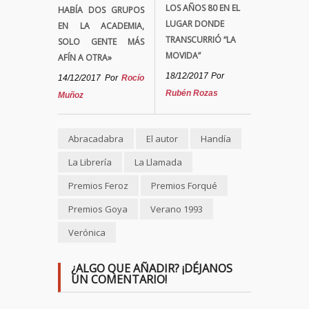
LOS AÑOS 80 EN EL
HABÍA DOS GRUPOS
LUGAR DONDE
EN LA ACADEMIA,
TRANSCURRIÓ “LA
SOLO GENTE MÁS
MOVIDA”
AFÍN A OTRA»
18/12/2017
Por
14/12/2017
Por
Rocío
Rubén Rozas
Muñoz
Abracadabra
El autor
Handía
La Librería
La Llamada
Premios Feroz
Premios Forqué
Premios Goya
Verano 1993
Verónica
¿ALGO QUE AÑADIR? ¡DÉJANOS
UN COMENTARIO!