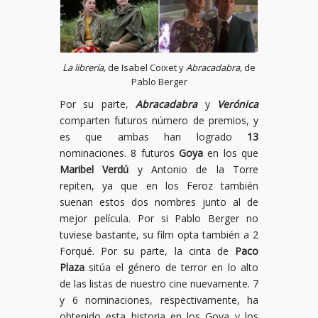
La librería,
de Isabel Coixet y
Abracadabra,
de
Pablo Berger
Por su parte,
Abracadabra
y
Verónica
comparten futuros número de premios, y
es que ambas han logrado
13
nominaciones. 8 futuros
Goya
en los que
Maribel Verdú
y Antonio de la Torre
repiten, ya que en los Feroz también
suenan estos dos nombres junto al de
mejor película. Por si Pablo Berger no
tuviese bastante, su film opta también a 2
Forqué. Por su parte, la cinta de
Paco
Plaza
sitúa el género de terror en lo alto
de las listas de nuestro cine nuevamente. 7
y 6 nominaciones, respectivamente, ha
obtenido esta historia en los Goya y los