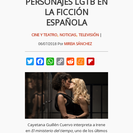
PERSONAJES LGTB EN
LA FICCIÓN
ESPAÑOLA
,
,
CINE Y TEATRO
NOTICIAS
TELEVISIÓN
|
MIREIA SÁNCHEZ
06/07/2018
Por
Twitter
Facebook
WhatsApp
Copy
Reddit
Meneame
Flipboard
Link
Cayetana Guillén Cuervo interpreta a Irene
en
El ministerio del tiempo
, uno de los últimos