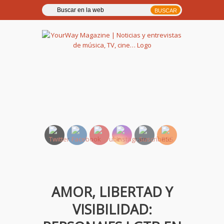
YourWay Magazine | Noticias
y entrevistas de música, TV,
cine…
AMOR, LIBERTAD Y
VISIBILIDAD: