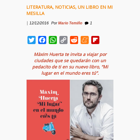
LITERATURA
,
NOTICIAS
,
UN LIBRO EN MI
MESILLA
|
12/12/2016
Por
Mario Temiño
1
Twitter
Facebook
WhatsApp
Copy
Reddit
Meneame
Flipboard
Link
Màxim Huerta te invita a viajar por
ciudades que se quedarán con un
pedacito de ti en su nuevo libro, “Mi
lugar en el mundo eres tú”.