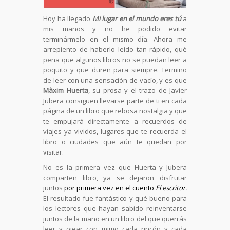
Hoy ha llegado
Mi lugar en el mundo eres tú
a
mis manos y no he podido evitar
terminármelo en el mismo día. Ahora me
arrepiento de haberlo leído tan rápido, qué
pena que algunos libros no se puedan leer a
poquito y que duren para siempre. Termino
de leer con una sensación de vacío, y es que
Màxim Huerta
, su prosa y el trazo de Javier
Jubera consiguen llevarse parte de ti en cada
página de un libro que rebosa nostalgia y que
te empujará directamente a recuerdos de
viajes ya vividos, lugares que te recuerda el
libro o ciudades que aún te quedan por
visitar.
No es la primera vez que Huerta y Jubera
comparten libro, ya se dejaron disfrutar
juntos
por primera vez en el cuento
El escritor
.
El resultado fue fantástico y qué bueno para
los lectores que hayan sabido reinventarse
juntos de la mano en un libro del que querrás
leer y ojear con mimo cada rincón y cada