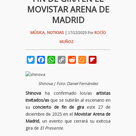
MOVISTAR ARENA DE
MADRID
,
MÚSICA
NOTICIAS
|
ROCÍO
17/12/2025
Por
MUÑOZ
Twitter
Facebook
WhatsApp
Copy
Reddit
Meneame
Flipboard
Link
Shinova | Foto: Daniel Fernández
Shinova
ha confirmado los/as
artistas
invitados/as
que se subirán al escenario en
su
concierto de fin de gira
este 27 de
diciembre de 2025 en el
Movistar Arena de
Madrid
, un evento que cerrará su exitosa
gira de
El Presente
.