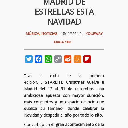
MADRID DE
ESTRELLAS ESTA
NAVIDAD
,
MÚSICA
NOTICIAS
|
YOURWAY
15/11/2024
Por
MAGAZINE
Twitter
Facebook
WhatsApp
Copy
Reddit
Meneame
Flipboard
Link
Tras el éxito de su primera
edición, ,
STARLITE Christmas vuelve a
Madrid del 12 al 31 de diciembre. Una
ambiciosa apuesta con mayor duración,
más conciertos y un espacio de ocio que
duplica su tamaño, donde celebrar la
Navidad y despedir el año por todo lo alto.
Convertido en
el gran acontecimiento de la