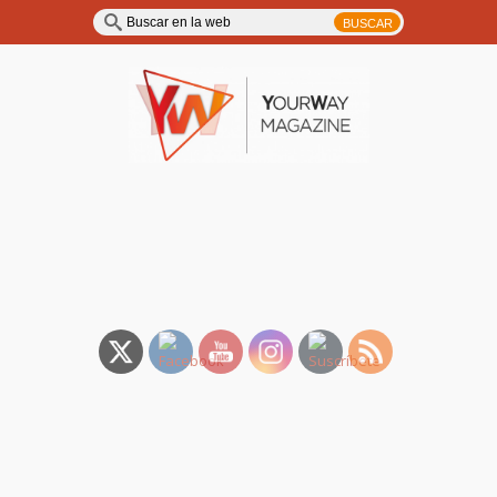
YourWay Magazine | Noticias
y entrevistas de música, TV,
cine…