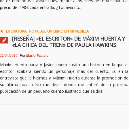
de octubre podrás asistir nuevamente a los cines de toda España al
precio de 2.90€ cada entrada. ¿Todavía no…
,
,
LITERATURA
NOTICIAS
UN LIBRO EN MI MESILLA
[RESEÑA] «EL ESCRITOR» DE MÀXIM HUERTA Y
«LA CHICA DEL TREN» DE PAULA HAWKINS
11/04/2016
Por
Mario Temiño
Máxim Huerta narra y Javier Jubera ilustra una historia en la que el
escritor acabará siendo un personaje más del cuento. Es en la
entrevista que le hicimos a Màxim Huerta durante la promoción de
su última novela No me dejes donde me enteré de la próxima
publicación de un pequeño cuento ilustrado que saldría…