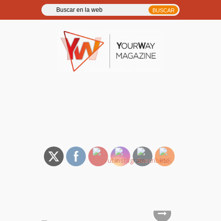
YourWay Magazine | Noticias
y entrevistas de música, TV,
cine…