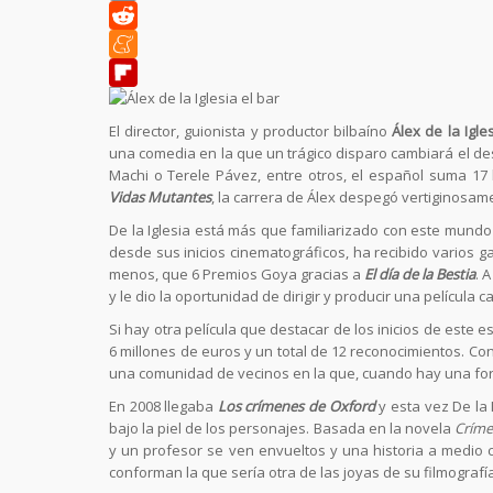
Copy
Link
Reddit
Meneame
Flipboard
El director, guionista y productor bilbaíno
Álex de la Igle
una comedia en la que un trágico disparo cambiará el d
Machi o Terele Pávez, entre otros, el español suma 17
Vidas Mutantes
, la carrera de Álex despegó vertiginosam
De la Iglesia está más que familiarizado con este mundo 
desde sus inicios cinematográficos, ha recibido varios
menos, que 6 Premios Goya gracias a
El día de la Bestia
. 
y le dio la oportunidad de dirigir y producir una película 
Si hay otra película que destacar de los inicios de este e
6 millones de euros y un total de 12 reconocimientos. Co
una comunidad de vecinos en la que, cuando hay una for
En 2008 llegaba
Los crímenes de Oxford
y esta vez De la
bajo la piel de los personajes. Basada en la novela
Críme
y un profesor se ven envueltos y una historia a medio 
conforman la que sería otra de las joyas de su filmografía