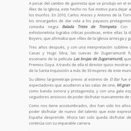
A pesar del cambio de guionista que se produjo en el e
Álex de la Iglesia, este hecho no fue motivo para dejar 
los triunfos. En 2010, Carlos Areces y Antonio de la Tor
los encargados de dar vida a los payasos protagonist
comedia negra
Balada Triste de Trompeta
. Con 
exhistorietista lograba críticas positivas, entre ellas la 
Boyero, que afirmaba que «Álex de la Iglesia arriesga y g
Tres años después, y con una interpretación sublime 
Casas y Hugo Silva, las cuevas de Zugarramurdi f
escenario de la película
Las brujas de Zugarramurdi,
que 
Premios Goya. A través de ella el director quiso mostrar
de la Santa Inquisición a más de 30 mujeres de este munic
Su último largometraje previo al estreno de
El Bar
fue e
espectadores que acudieron a las salas de cine,
Mi gran
como banda sonora y protagonista, y con una gala espe
seguidores ansiosos de poder disfrutar nuevamente de s
Como nos tiene acostumbrados, dos han sido los años 
poder disfrutar de nuevo del talento que este expresi
España desprende. Ahora tan solo queda disfrutar de 
continúa con su imparable carrera.