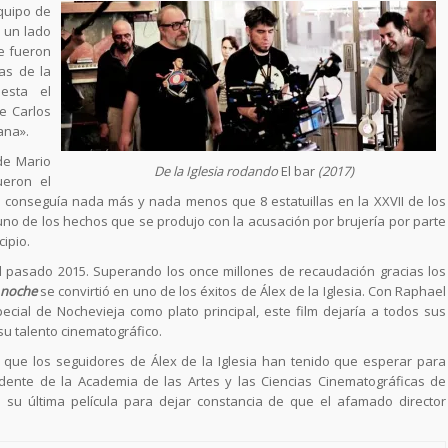
quipo de
a un lado
re fueron
as de la
esta el
de Carlos
ana».
de Mario
De la Iglesia rodando
El bar
(2017)
ueron el
conseguía nada más y nada menos que 8 estatuillas en la XXVII de los
 uno de los hechos que se produjo con la acusación por brujería por parte
ipio.
l pasado 2015. Superando los once millones de recaudación gracias los
 noche
se convirtió en uno de los éxitos de Álex de la Iglesia. Con Raphael
cial de Nochevieja como plato principal, este film dejaría a todos sus
u talento cinematográfico.
que los seguidores de Álex de la Iglesia han tenido que esperar para
dente de la Academia de las Artes y las Ciencias Cinematográficas de
su última película para dejar constancia de que el afamado director