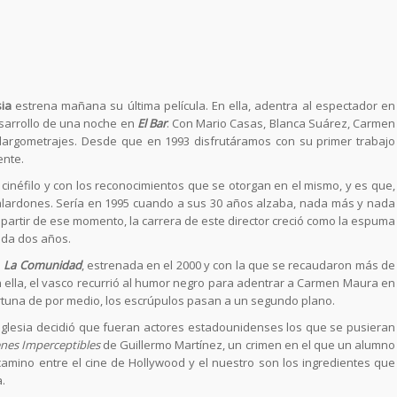
sia
estrena mañana su última película. En ella, adentra al espectador en
esarrollo de una noche en
El Bar
. Con Mario Casas, Blanca Suárez, Carmen
 largometrajes. Desde que en 1993 disfrutáramos con su primer trabajo
ente.
cinéfilo y con los reconocimientos que se otorgan en el mismo, y es que,
 galardones. Sería en 1995 cuando a sus 30 años alzaba, nada más y nada
A partir de ese momento, la carrera de este director creció como la espuma
cada dos años.
s
La Comunidad
, estrenada en el 2000 y con la que se recaudaron más de
n ella, el vasco recurrió al humor negro para adentrar a Carmen Maura en
tuna de por medio, los escrúpulos pasan a un segundo plano.
 Iglesia decidió que fueran actores estadounidenses los que se pusieran
nes Imperceptibles
de Guillermo Martínez, un crimen en el que un alumno
camino entre el cine de Hollywood y el nuestro son los ingredientes que
.