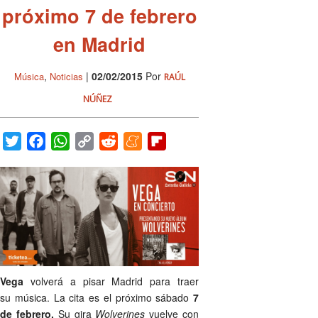
próximo 7 de febrero
en Madrid
,
|
02/02/2015
Por
Música
Noticias
RAÚL
NÚÑEZ
Twitter
Facebook
WhatsApp
Copy
Reddit
Meneame
Flipboard
Link
Vega
volverá a pisar Madrid para traer
su música. La cita es el próximo sábado
7
de febrero.
Su gira
Wolverines
vuelve con