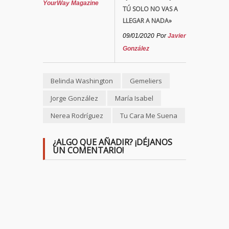
YourWay Magazine
TÚ SOLO NO VAS A
LLEGAR A NADA»
09/01/2020
Por
Javier
González
Belinda Washington
Gemeliers
Jorge González
María Isabel
Nerea Rodríguez
Tu Cara Me Suena
¿ALGO QUE AÑADIR? ¡DÉJANOS
UN COMENTARIO!