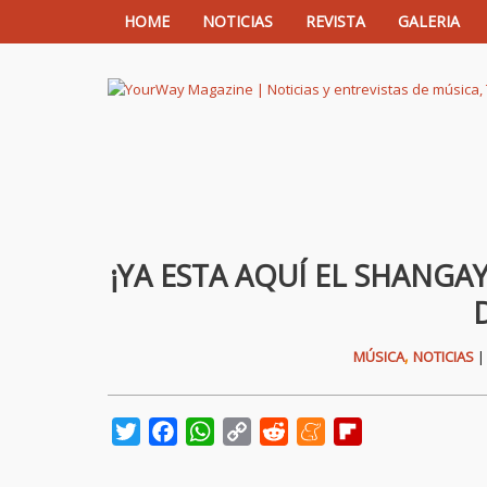
HOME
NOTICIAS
REVISTA
GALERIA
YourWay Magazine | Noticias y entrev
¡YA ESTA AQUÍ EL SHANGAY
,
MÚSICA
NOTICIAS
Twitter
Facebook
WhatsApp
Copy
Reddit
Meneame
Flipboard
Link