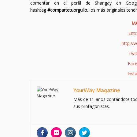
comentar en el perfil de Shangay en Goog
hashtag
#compartetuorgullo
, los más originales tend
MÁ
Entr
http://
Twit
Face
Inst
YourWay Magazine
Más de 11 años contándote todo 
sus protagonistas.