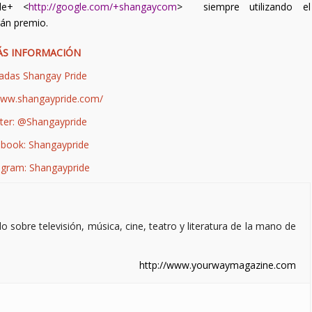
le+ <
http://google.com/+shangaycom
> siempre utilizando el
rán premio.
S INFORMACIÓN
adas Shangay Pride
www.shangaypride.com/
ter: @Shangaypride
book: Shangaypride
agram: Shangaypride
sobre televisión, música, cine, teatro y literatura de la mano de
http://www.yourwaymagazine.com