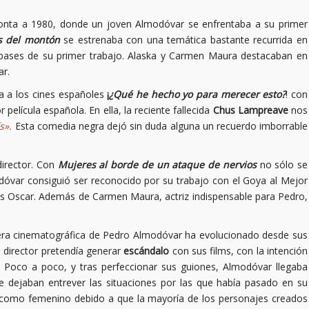
monta a 1980, donde un joven Almodóvar se enfrentaba a su primer
as del montón
se estrenaba con una temática bastante recurrida en
 bases de su primer trabajo. Alaska y Carmen Maura destacaban en
ar.
ba a los cines españoles
¡
¿Qué he hecho yo para merecer esto?
! con
 película española. En ella, la reciente fallecida
Chus Lampreave
nos
s».
Esta comedia negra dejó sin duda alguna un recuerdo imborrable
director. Con
Mujeres al borde de un ataque de nervios
no sólo se
modóvar consiguió ser reconocido por su trabajo con el Goya al Mejor
os Oscar. Además de Carmen Maura, actriz indispensable para Pedro,
rrera cinematográfica de Pedro Almodóvar ha evolucionado desde sus
n director pretendía generar
escándalo
con sus films, con la intención
a. Poco a poco, y tras perfeccionar sus guiones, Almodóvar llegaba
 dejaban entrever las situaciones por las que había pasado en su
có como femenino debido a que la mayoría de los personajes creados