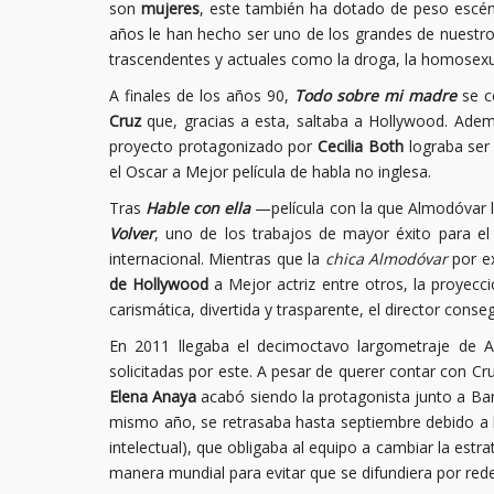
son
mujeres
, este también ha dotado de peso escéni
años le han hecho ser uno de los grandes de nuestro
trascendentes y actuales como la droga, la homosexua
A finales de los años 90,
Todo sobre mi madre
se co
Cruz
que, gracias a esta, saltaba a Hollywood. Adem
proyecto protagonizado por
Cecilia Both
lograba ser
el Oscar a Mejor película de habla no inglesa.
Tras
Hable con ella
—película con la que Almodóvar l
Volver
, uno de los trabajos de mayor éxito para e
internacional. Mientras que la
chica Almodóvar
por ex
de Hollywood
a Mejor actriz entre otros, la proyec
carismática, divertida y trasparente, el director cons
En 2011 llegaba el decimoctavo largometraje de
solicitadas por este. A pesar de querer contar con Cr
Elena Anaya
acabó siendo la protagonista junto a Ba
mismo año, se retrasaba hasta septiembre debido a l
intelectual), que obligaba al equipo a cambiar la estra
manera mundial para evitar que se difundiera por rede