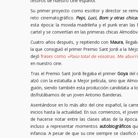
tesoros de nuestro cine español.
Su primer proyecto como escritor y director se re
reto cinematográfico.
Pepi, Luci, Bom y otras chic
esta época: la movida madrileña y el punk eran las
cartel y se convertían en las primeras chicas Almodóv
Cuatro años después, y repitiendo con
Maura
, llega
la que consiguió el primer Premio Sant Jordi a la Mejor
dejó
frases como
«Paso total de vosotras. Me aburrí
en nuestro cine.
Tras el Premio Sant Jordi llegaba el primer
Goya
del 
alzó con la estatuilla a Mejor película, sino que Al
guión, siendo también esta producción candidata a l
disfrutábamos de un joven Antonio Banderas.
Asentándose en lo más alto del cine español, la ca
inicios hasta la actualidad. En sus comienzos, el jove
de hacerse notar entre las clases altas de la époc
incluso a representar momentos
autobiográficos
que
infancia. A pesar de que su cine siempre se clasifi