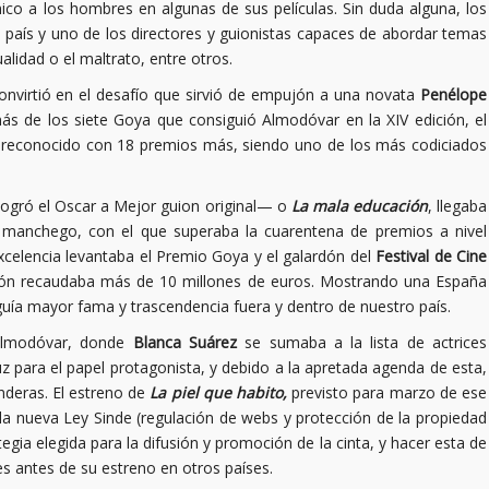
co a los hombres en algunas de sus películas. Sin duda alguna, los
 país y uno de los directores y guionistas capaces de abordar temas
lidad o el maltrato, entre otros.
nvirtió en el desafío que sirvió de empujón a una novata
Penélope
ás de los siete Goya que consiguió Almodóvar en la XIV edición, el
 reconocido con 18 premios más, siendo uno de los más codiciados
ogró el Oscar a Mejor guion original— o
La mala educación
, llegaba
l manchego, con el que superaba la cuarentena de premios a nivel
celencia levantaba el Premio Goya y el galardón del
Festival de Cine
ción recaudaba más de 10 millones de euros. Mostrando una España
eguía mayor fama y trascendencia fuera y dentro de nuestro país.
 Almodóvar, donde
Blanca Suárez
se sumaba a la lista de actrices
uz para el papel protagonista, y debido a la apretada agenda de esta,
nderas. El estreno de
La piel que habito,
previsto para marzo de ese
a nueva Ley Sinde (regulación de webs y protección de la propiedad
tegia elegida para la difusión y promoción de la cinta, y hacer esta de
s antes de su estreno en otros países.