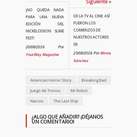
Siguiente
»
¡NO QUEDA NADA
DE LA TV AL CINE: ASÍ
PARA UNA NUEVA
FUERON LOS
EDICIÓN DEL
COMIENZOS DE
NICKELODEON SLIME
NUESTROS ACTORES
FEST!
(II)
20/08/2016
Por
23/08/2016
Por
Mireia
YourWay Magazine
Sánchez
American Horror Story
Breaking Bad
Juego de Tronos
Mr Robot
Narcos
The Last Ship
¿ALGO QUE AÑADIR? ¡DÉJANOS
UN COMENTARIO!