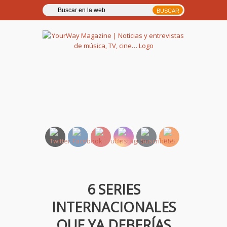
YourWay Magazine | Noticias
y entrevistas de música, TV,
cine…
6 SERIES
INTERNACIONALES
QUE YA DEBERÍAS