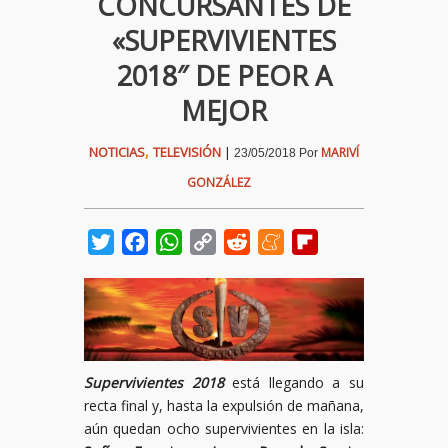
CONCURSANTES DE
«SUPERVIVIENTES
2018″ DE PEOR A
MEJOR
,
NOTICIAS
TELEVISIÓN
|
MARIVÍ
23/05/2018
Por
GONZÁLEZ
Twitter
Facebook
WhatsApp
Copy
Reddit
Meneame
Flipboard
Link
Supervivientes
2018
está llegando a su
recta final y, hasta la expulsión de mañana,
aún quedan ocho supervivientes en la isla: