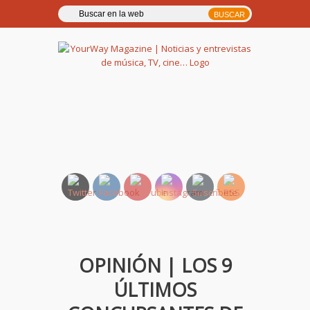
YourWay Magazine | Noticias
y entrevistas de música, TV,
cine…
OPINIÓN | LOS 9
ÚLTIMOS