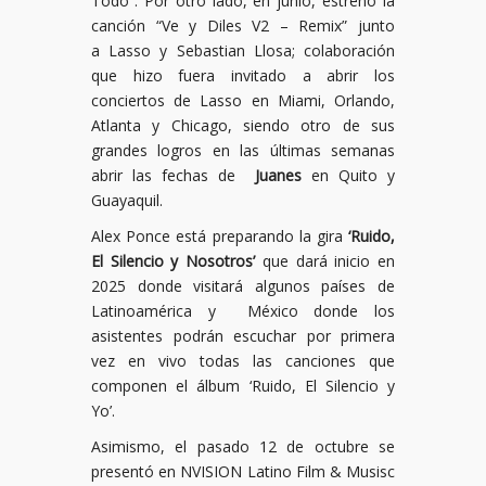
Todo”. Por otro lado, en junio, estrenó la
canción “Ve y Diles V2 – Remix” junto
a Lasso y Sebastian Llosa; colaboración
que hizo fuera invitado a abrir los
conciertos de Lasso en Miami, Orlando,
Atlanta y Chicago, siendo otro de sus
grandes logros en las últimas semanas
abrir las fechas de
Juanes
en Quito y
Guayaquil.
Alex Ponce está preparando la gira
‘Ruido,
El Silencio y Nosotros’
que dará inicio en
2025 donde visitará algunos países de
Latinoamérica y México donde los
asistentes podrán escuchar por primera
vez en vivo todas las canciones que
componen el álbum ‘Ruido, El Silencio y
Yo’.
Asimismo, el pasado 12 de octubre se
presentó en NVISION Latino Film & Musisc