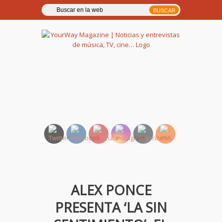
YourWay Magazine | Noticias
y entrevistas de música, TV,
cine…
ALEX PONCE
PRESENTA ‘LA SIN