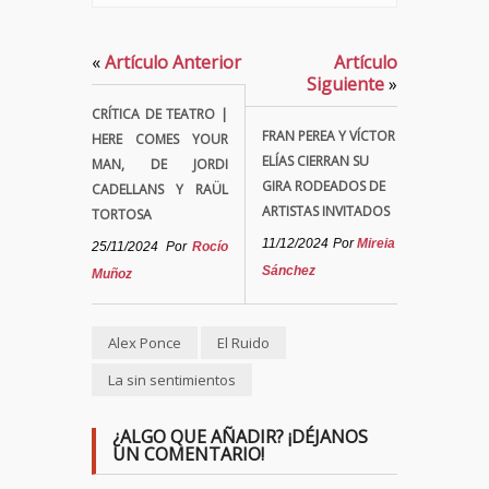
«
Artículo Anterior
Artículo
Siguiente
»
CRÍTICA DE TEATRO |
FRAN PEREA Y VÍCTOR
HERE COMES YOUR
ELÍAS CIERRAN SU
MAN, DE JORDI
GIRA RODEADOS DE
CADELLANS Y RAÜL
ARTISTAS INVITADOS
TORTOSA
11/12/2024
Por
Mireia
25/11/2024
Por
Rocío
Sánchez
Muñoz
Alex Ponce
El Ruido
La sin sentimientos
¿ALGO QUE AÑADIR? ¡DÉJANOS
UN COMENTARIO!