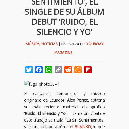
SENTIMIENTO’, EL
SINGLE DE SU ÁLBUM
DEBUT ‘RUIDO, EL
SILENCIO Y YO’
,
MÚSICA
NOTICIAS
|
YOURWAY
08/12/2024
Por
MAGAZINE
Twitter
Facebook
WhatsApp
Copy
Reddit
Meneame
Flipboard
Link
El cantante, compositor y músico
originario de Ecuador,
Alex Ponce
, estrena
su más reciente material discográfico
‘
Ruido, El Silencio y Yo
’. El tema principal de
este trabajo se titula “
La Sin Sentimientos
”
y es una colaboración con
BLANKO
, lo que