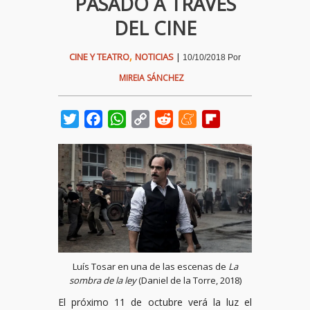
PASADO A TRAVÉS
DEL CINE
,
CINE Y TEATRO
NOTICIAS
|
10/10/2018
Por
MIREIA SÁNCHEZ
Twitter
Facebook
WhatsApp
Copy
Reddit
Meneame
Flipboard
Link
Luís Tosar en una de las escenas de
La
sombra de la ley
(Daniel de la Torre, 2018)
El próximo 11 de octubre verá la luz el